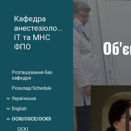
Sk
Кафедра
анестезіології,
ІТ та МНС
Об'
ФПО
Розташування баз
кафедри
Розклад/Schedule
Українська
English
ОСКІ/OSCE/ОСКЭ
ОСКІ