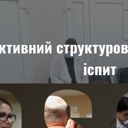
ip to main content
Skip to navigat
єктивний структуро
іспит