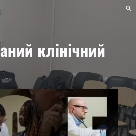
ion
ваний клінічний